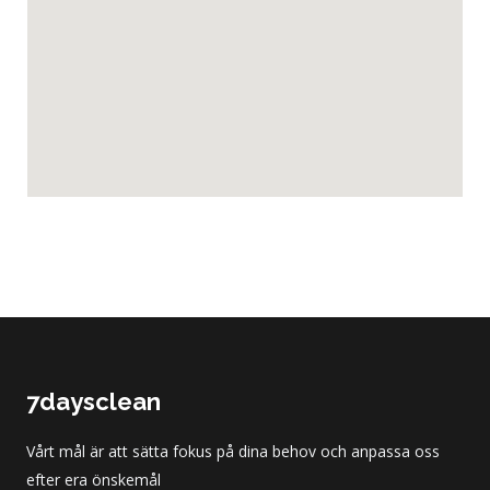
7daysclean
Vårt mål är att sätta fokus på dina behov och anpassa oss
efter era önskemål